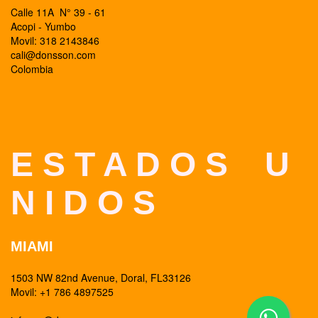
Calle 11A N° 39 - 61
Acopi - Yumbo
Movil: 318 2143846
cali@donsson.com
Colombia
E S T A D O S U
N I D O S
MIAMI
1503 NW 82nd Avenue, Doral, FL33126
Movil: +1 786 4897525