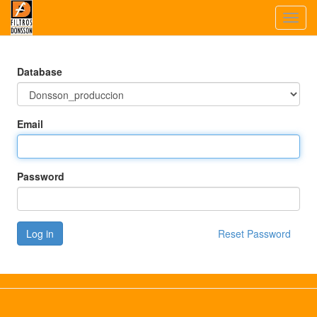
Toggl
navig
Database
Email
Password
Log in
Reset Password