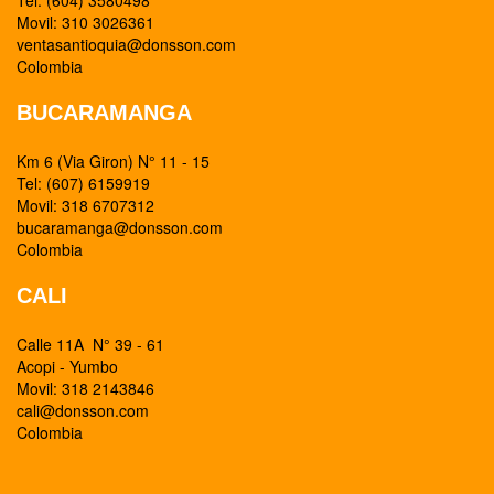
Tel: (604) 3580498
Movil: 310 3026361
ventasantioquia@donsson.com
Colombia
BUCARAMANGA
Km 6 (Via Giron) N° 11 - 15
Tel: (607) 6159919
Movil: 318 6707312
bucaramanga@donsson.com
Colombia
CALI
Calle 11A N° 39 - 61
Acopi - Yumbo
Movil: 318 2143846
cali@donsson.com
Colombia