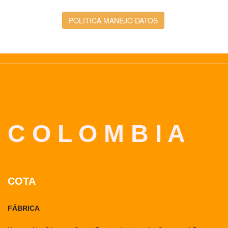
POLITICA MANEJO DATOS
C O L O M B I A
COTA
FÁBRICA