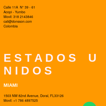
Calle 11A N° 39 - 61
Acopi - Yumbo
Movil: 318 2143846
cali@donsson.com
Colombia
E S T A D O S U
N I D O S
MIAMI
1503 NW 82nd Avenue, Doral, FL33126
Movil: +1 786 4897525