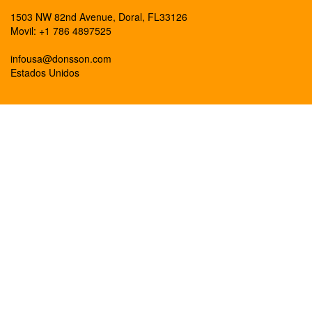
1503 NW 82nd Avenue, Doral, FL33126
Movil: +1 786 4897525
infousa@donsson.com
Estados Unidos
Ingrese
2
o
mas
caracteres