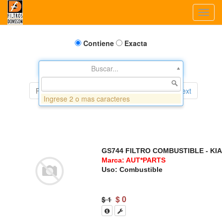
Toggl
navig
Contiene
Exacta
Buscar...
Prev
1
2
3
4
5
6
7
Next
Ingrese 2 o mas caracteres
GS744 FILTRO COMBUSTIBLE - KIA
Marca: AUT*PARTS
Uso: Combustible
$
0
$ 1