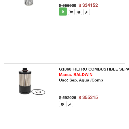
$
334152
$ 556920
9
G1068 FILTRO COMBUSTIBLE SEP
Marca: BALDWIN
Uso: Sep. Agua /Comb
$
355215
$ 592025