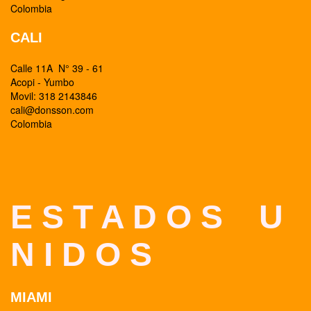
Colombia
CALI
Calle 11A N° 39 - 61
Acopi - Yumbo
Movil: 318 2143846
cali@donsson.com
Colombia
E S T A D O S U
N I D O S
MIAMI