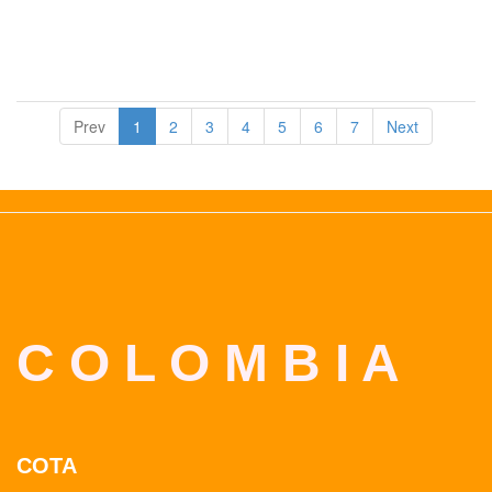
Prev
1
2
3
4
5
6
7
Next
C O L O M B I A
COTA