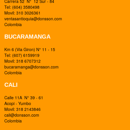
Carrera 52 N° 12 Sur - 84
Tel: (604) 3580498
Movil: 310 3026361
ventasantioquia@donsson.com
Colombia
BUCARAMANGA
Km 6 (Via Giron) N° 11 - 15
Tel: (607) 6159919
Movil: 318 6707312
bucaramanga@donsson.com
Colombia
CALI
Calle 11A N° 39 - 61
Acopi - Yumbo
Movil: 318 2143846
cali@donsson.com
Colombia