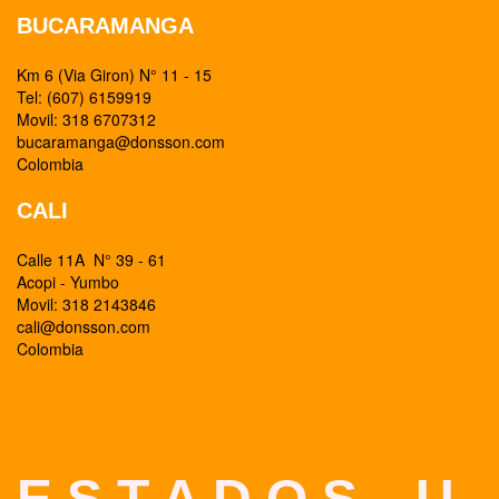
BUCARAMANGA
Km 6 (Via Giron) N° 11 - 15
Tel: (607) 6159919
Movil: 318 6707312
bucaramanga@donsson.com
Colombia
CALI
Calle 11A N° 39 - 61
Acopi - Yumbo
Movil: 318 2143846
cali@donsson.com
Colombia
E S T A D O S U