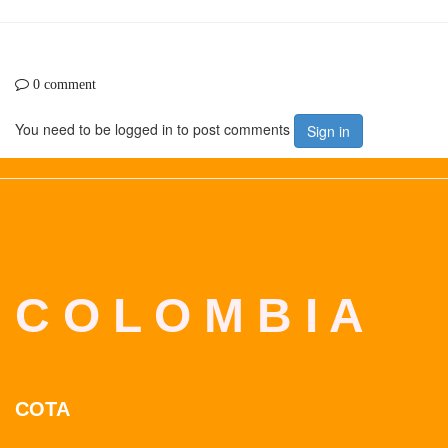
0 comment
You need to be logged in to post comments
Sign in
C O L O M B I A
COTA