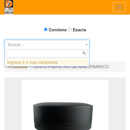
Toggl
navig
Contiene
Exacta
Buscar...
Ingrese 2 o mas caracteres
Productos
GX410 PREFILTRO DE AIRE DINAMICO