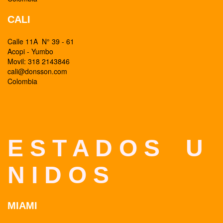
CALI
Calle 11A N° 39 - 61
Acopi - Yumbo
Movil: 318 2143846
cali@donsson.com
Colombia
E S T A D O S U
N I D O S
MIAMI