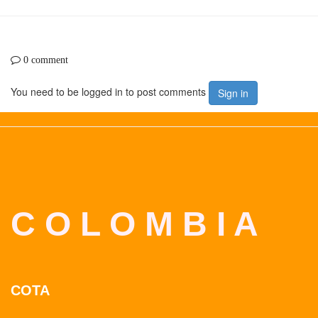
0 comment
You need to be logged in to post comments
Sign in
C O L O M B I A
COTA