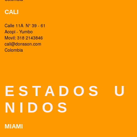
CALI
Calle 11A N° 39 - 61
Acopi - Yumbo
Movil: 318 2143846
cali@donsson.com
Colombia
E S T A D O S U
N I D O S
MIAMI