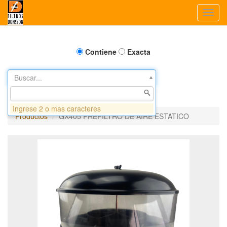
Toggl
navig
Contiene
Exacta
Buscar...
Ingrese 2 o mas caracteres
Productos
GX405 PREFILTRO DE AIRE ESTATICO