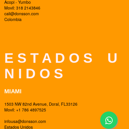
Acopi - Yumbo
Movil: 318 2143846
cali@donsson.com
Colombia
E S T A D O S U
N I D O S
MIAMI
1503 NW 82nd Avenue, Doral, FL33126
Movil: +1 786 4897525
infousa@donsson.com
Estados Unidos