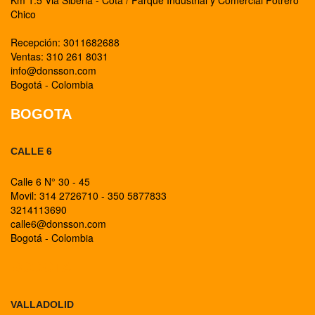
Km 1.5 Via Siberia - Cota / Parque Industrial y Comercial Potrero
Chico
Recepción: 3011682688
Ventas: 310 261 8031
info@donsson.com
Bogotá - Colombia
BOGOTA
CALLE 6
Calle 6 N° 30 - 45
Movil: 314 2726710 - 350 5877833
3214113690
calle6@donsson.com
Bogotá - Colombia
BOGOTA
VALLADOLID