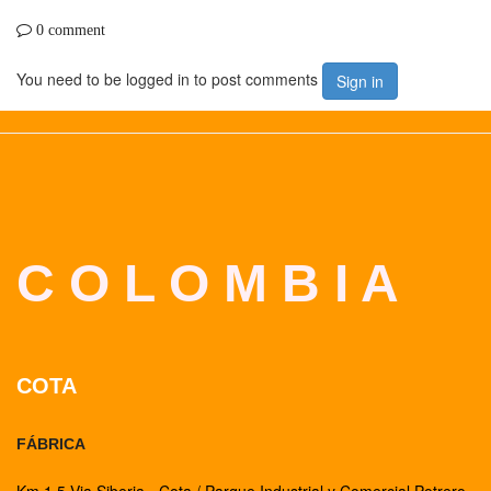
0 comment
You need to be logged in to post comments
Sign in
C O L O M B I A
COTA
FÁBRICA