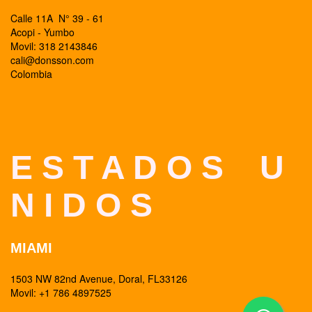
Calle 11A N° 39 - 61
Acopi - Yumbo
Movil: 318 2143846
cali@donsson.com
Colombia
E S T A D O S U
N I D O S
MIAMI
1503 NW 82nd Avenue, Doral, FL33126
Movil: +1 786 4897525