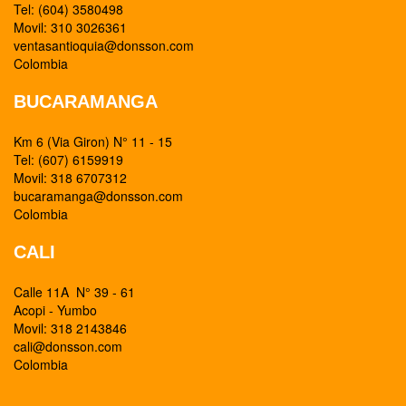
Tel: (604) 3580498
Movil: 310 3026361
ventasantioquia@donsson.com
Colombia
BUCARAMANGA
Km 6 (Via Giron) N° 11 - 15
Tel: (607) 6159919
Movil: 318 6707312
bucaramanga@donsson.com
Colombia
CALI
Calle 11A N° 39 - 61
Acopi - Yumbo
Movil: 318 2143846
cali@donsson.com
Colombia