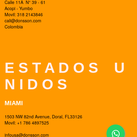
Calle 11A N° 39 - 61
Acopi - Yumbo
Movil: 318 2143846
cali@donsson.com
Colombia
E S T A D O S U
N I D O S
MIAMI
1503 NW 82nd Avenue, Doral, FL33126
Movil: +1 786 4897525
infousa@donsson.com