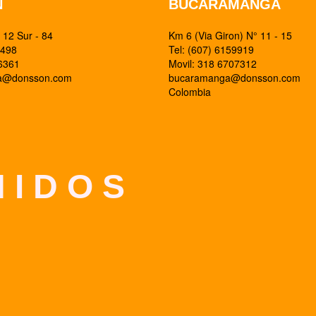
N
BUCARAMANGA
12 Sur - 84
Km 6 (Via Giron) N° 11 - 15
0498
Tel: (607) 6159919
26361
Movil: 318 6707312
ia@donsson.com
bucaramanga@donsson.com
Colombia
 I D O S