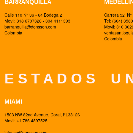
BARRANQUILLA
MEDELLI
Calle 110 N° 36 - 64 Bodega 2
Carrera 52 N° 
Movil: 318 6707326 - 304 4111393
Tel: (604) 358
barranquilla@donsson.com
Movil: 310 30
Colombia
ventasantioqu
Colombia
E S T A D O S U N
MIAMI
1503 NW 82nd Avenue, Doral, FL33126
Movil: +1 786 4897525
infousa@donsson.com