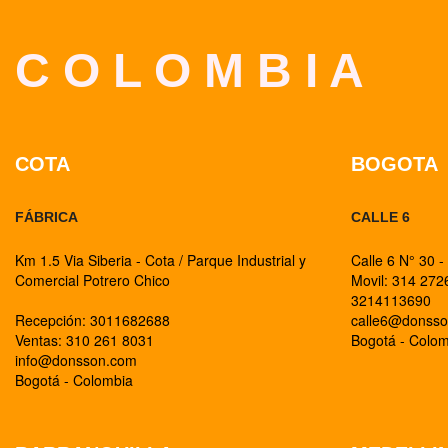
C O L O M B I A
COTA
BOGOTA
FÁBRICA
CALLE 6
Km 1.5 Via Siberia - Cota / Parque Industrial y
Calle 6 N° 30 -
Comercial Potrero Chico
Movil: 314 27
3214113690
Recepción: 3011682688
calle6@donss
Ventas: 310 261 8031
Bogotá - Colo
info@donsson.com
Bogotá - Colombia