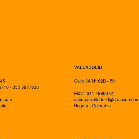
BOGOTA
VALLADOLID
 45
Calle 8A N° 82B - 50
26710 - 350 5877833
Movil: 311 4990372
on.com
sucursalvalladolid@donsson.co
mbia
Bogotá - Colombia