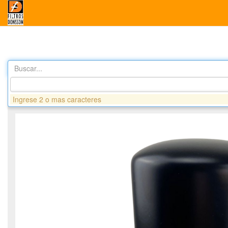
Buscar...
Productos
GS758 FILTRO COMBUSTIBLE - CUMMINS ISZ -
Ingrese 2 o mas caracteres