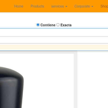
Home
Products
services
Corporate
Sho
Contiene
Exacta
 SHACMAN