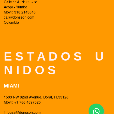
Calle 11A N° 39 - 61
Acopi - Yumbo
Movil: 318 2143846
cali@donsson.com
Colombia
E S T A D O S U
N I D O S
MIAMI
1503 NW 82nd Avenue, Doral, FL33126
Movil: +1 786 4897525
infousa@donsson.com