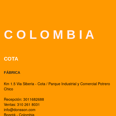
C O L O M B I A
COTA
FÁBRICA
Km 1.5 Via Siberia - Cota / Parque Industrial y Comercial Potrero
Chico
Recepción: 3011682688
Ventas: 310 261 8031
info@donsson.com
Bogotá - Colombia