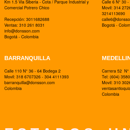
Km 1.5 Via Siberia - Cota / Parque Industrial y
Calle 6 N° 30 -
Comercial Potrero Chico
Movil: 314 27
3214113690
Recepción: 3011682688
calle6@donss
Ventas: 310 261 8031
Bogotá - Colo
info@donsson.com
Bogotá - Colombia
BARRANQUILLA
MEDELLI
Calle 110 N° 36 - 64 Bodega 2
Carrera 52 N° 
Movil: 318 6707326 - 304 4111393
Tel: (604) 358
barranquilla@donsson.com
Movil: 310 30
Colombia
ventasantioqu
Colombia