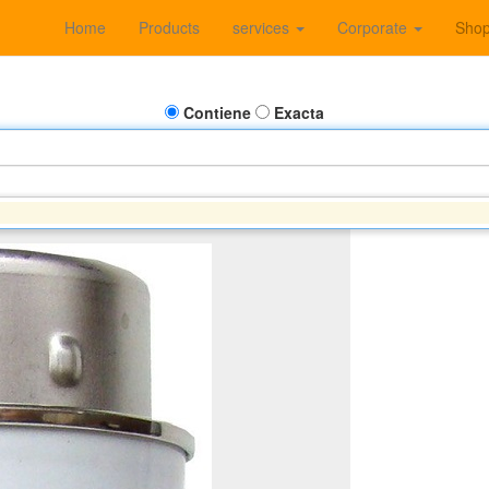
Home
Products
services
Corporate
Sho
Contiene
Exacta
 - CASE- JOHN DEERE