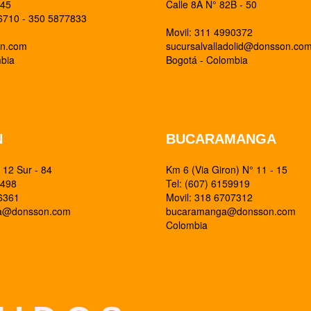
 45
Calle 8A N° 82B - 50
26710 - 350 5877833
Movil: 311 4990372
on.com
sucursalvalladolid@donsson.co
mbia
Bogotá - Colombia
N
BUCARAMANGA
12 Sur - 84
Km 6 (Via Giron) N° 11 - 15
0498
Tel: (607) 6159919
26361
Movil: 318 6707312
ia@donsson.com
bucaramanga@donsson.com
Colombia