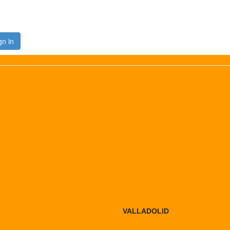
gn in
BOGOTA
VALLADOLID