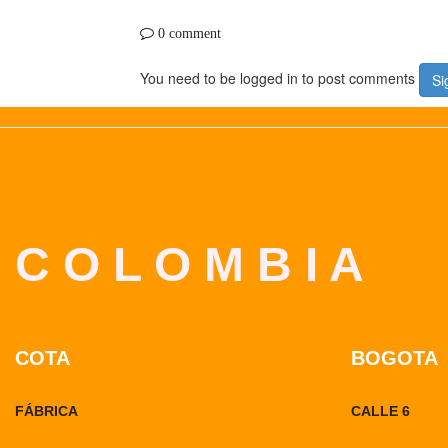
0 comment
You need to be logged in to post comments
Si
C O L O M B I A
COTA
BOGOTA
FÁBRICA
CALLE 6