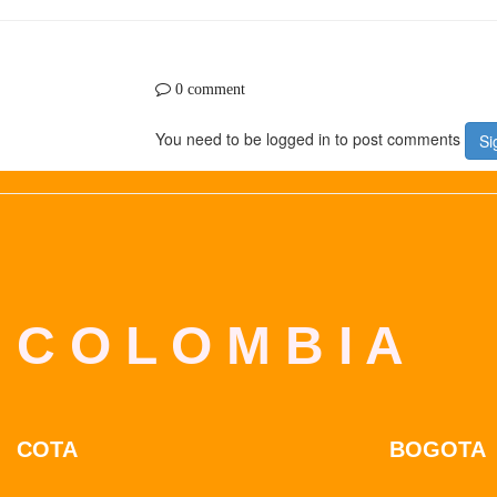
0 comment
You need to be logged in to post comments
Si
C O L O M B I A
COTA
BOGOTA