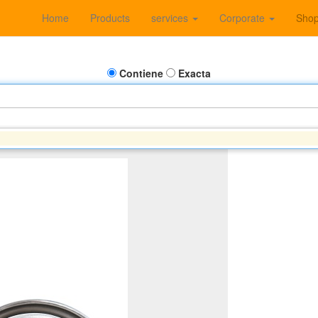
Home
Products
services
Corporate
Sho
Contiene
Exacta
HN DEERE - PERKINS