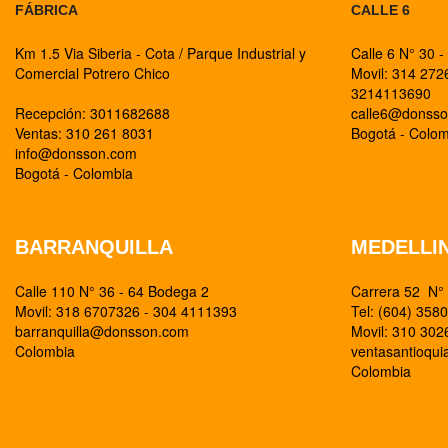
FÁBRICA
CALLE 6
Km 1.5 Via Siberia - Cota / Parque Industrial y
Calle 6 N° 30 -
Comercial Potrero Chico
Movil: 314 27
3214113690
Recepción: 3011682688
calle6@donss
Ventas: 310 261 8031
Bogotá - Colo
info@donsson.com
Bogotá - Colombia
BARRANQUILLA
MEDELLI
Calle 110 N° 36 - 64 Bodega 2
Carrera 52 N° 
Movil: 318 6707326 - 304 4111393
Tel: (604) 358
barranquilla@donsson.com
Movil: 310 30
Colombia
ventasantioqu
Colombia