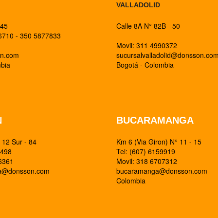
VALLADOLID
 45
Calle 8A N° 82B - 50
26710 - 350 5877833
Movil: 311 4990372
on.com
sucursalvalladolid@donsson.co
mbia
Bogotá - Colombia
N
BUCARAMANGA
12 Sur - 84
Km 6 (Via Giron) N° 11 - 15
0498
Tel: (607) 6159919
26361
Movil: 318 6707312
ia@donsson.com
bucaramanga@donsson.com
Colombia