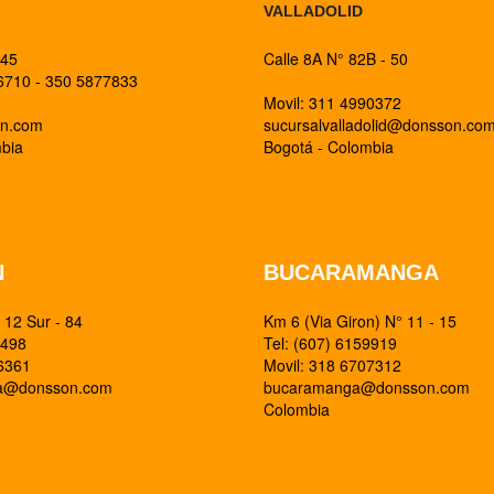
VALLADOLID
 45
Calle 8A N° 82B - 50
26710 - 350 5877833
Movil: 311 4990372
on.com
sucursalvalladolid@donsson.co
mbia
Bogotá - Colombia
N
BUCARAMANGA
12 Sur - 84
Km 6 (Via Giron) N° 11 - 15
0498
Tel: (607) 6159919
26361
Movil: 318 6707312
ia@donsson.com
bucaramanga@donsson.com
Colombia