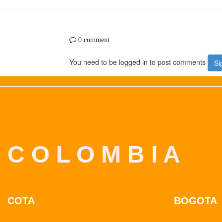
0 comment
You need to be logged in to post comments
Si
C O L O M B I A
COTA
BOGOTA