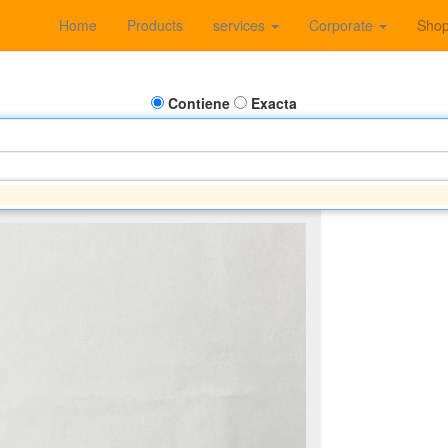
Home
Products
services
Corporate
Sho
Contiene
Exacta
NDAI - KIA