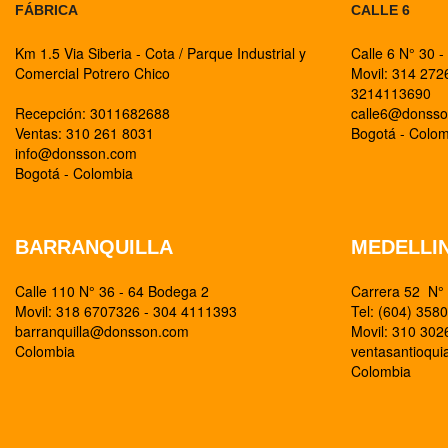
FÁBRICA
CALLE 6
Km 1.5 Via Siberia - Cota / Parque Industrial y
Calle 6 N° 30 -
Comercial Potrero Chico
Movil: 314 27
3214113690
Recepción: 3011682688
calle6@donss
Ventas: 310 261 8031
Bogotá - Colo
info@donsson.com
Bogotá - Colombia
BARRANQUILLA
MEDELLI
Calle 110 N° 36 - 64 Bodega 2
Carrera 52 N° 
Movil: 318 6707326 - 304 4111393
Tel: (604) 358
barranquilla@donsson.com
Movil: 310 30
Colombia
ventasantioqu
Colombia