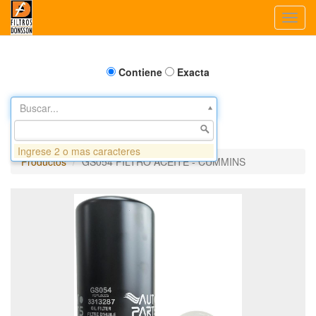
Toggl
navig
Contiene
Exacta
Buscar...
Ingrese 2 o mas caracteres
Productos
GS054 FILTRO ACEITE - CUMMINS