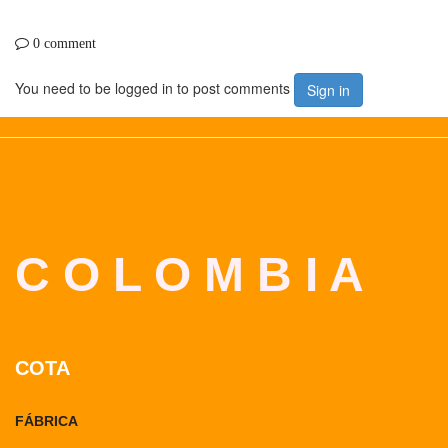
0 comment
You need to be logged in to post comments
Sign in
C O L O M B I A
COTA
FÁBRICA