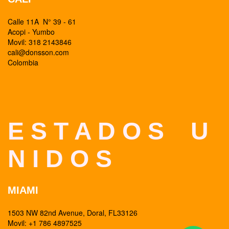
Calle 11A N° 39 - 61
Acopi - Yumbo
Movil: 318 2143846
cali@donsson.com
Colombia
E S T A D O S U
N I D O S
MIAMI
1503 NW 82nd Avenue, Doral, FL33126
Movil: +1 786 4897525