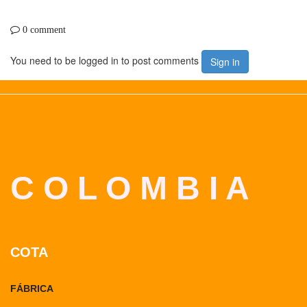
0 comment
You need to be logged in to post comments
Sign in
C O L O M B I A
COTA
FÁBRICA