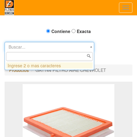
Toggl
navig
Contiene
Exacta
Buscar...
Ingrese 2 o mas caracteres
Productos
GA1144 FILTRO AIRE CHEVROLET