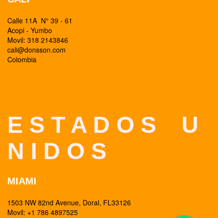
Calle 11A N° 39 - 61
Acopi - Yumbo
Movil: 318 2143846
cali@donsson.com
Colombia
E S T A D O S U
N I D O S
MIAMI
1503 NW 82nd Avenue, Doral, FL33126
Movil: +1 786 4897525