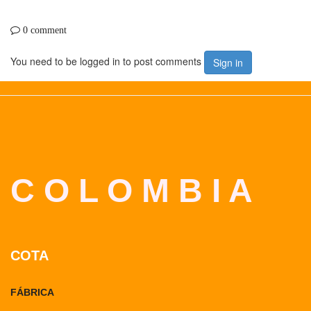
0 comment
You need to be logged in to post comments
Sign in
C O L O M B I A
COTA
FÁBRICA