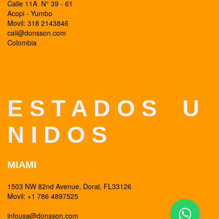
Calle 11A N° 39 - 61
Acopi - Yumbo
Movil: 318 2143846
cali@donsson.com
Colombia
E S T A D O S U
N I D O S
MIAMI
1503 NW 82nd Avenue, Doral, FL33126
Movil: +1 786 4897525
infousa@donsson.com