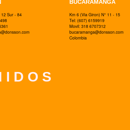
N
BUCARAMANGA
12 Sur - 84
Km 6 (Via Giron) N° 11 - 15
0498
Tel: (607) 6159919
26361
Movil: 318 6707312
ia@donsson.com
bucaramanga@donsson.com
Colombia
 I D O S