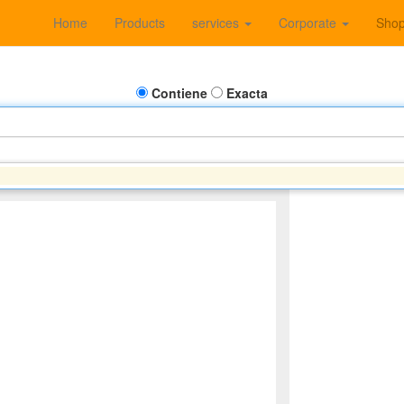
Home
Products
services
Corporate
Sho
Contiene
Exacta
NEW HOLLAND