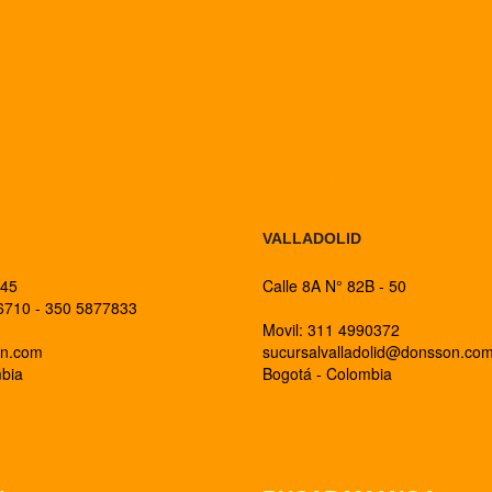
BOGOTA
VALLADOLID
 45
Calle 8A N° 82B - 50
26710 - 350 5877833
Movil: 311 4990372
on.com
sucursalvalladolid@donsson.co
mbia
Bogotá - Colombia