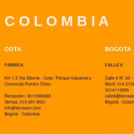
C O L O M B I A
COTA
BOGOTA
FÁBRICA
CALLE 6
Km 1.5 Via Siberia - Cota / Parque Industrial y
Calle 6 N° 30 -
Comercial Potrero Chico
Movil: 314 27
3214113690
Recepción: 3011682688
calle6@donss
Ventas: 310 261 8031
Bogotá - Colo
info@donsson.com
Bogotá - Colombia