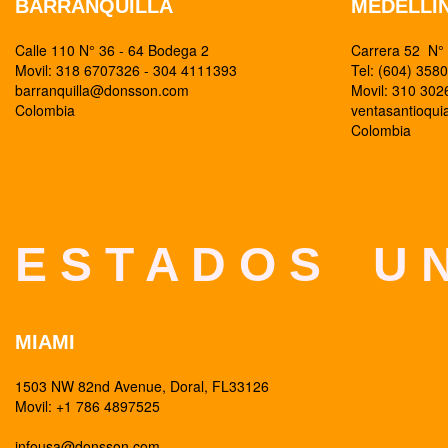
BARRANQUILLA
MEDELLI
Calle 110 N° 36 - 64 Bodega 2
Carrera 52 N° 
Movil: 318 6707326 - 304 4111393
Tel: (604) 358
barranquilla@donsson.com
Movil: 310 30
Colombia
ventasantioqu
Colombia
E S T A D O S U N
MIAMI
1503 NW 82nd Avenue, Doral, FL33126
Movil: +1 786 4897525
infousa@donsson.com