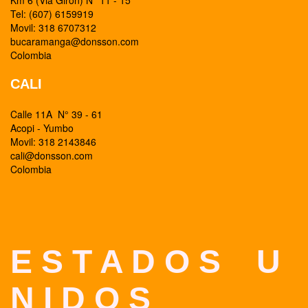
Km 6 (Via Giron) N° 11 - 15
Tel: (607) 6159919
Movil: 318 6707312
bucaramanga@donsson.com
Colombia
CALI
Calle 11A N° 39 - 61
Acopi - Yumbo
Movil: 318 2143846
cali@donsson.com
Colombia
E S T A D O S U
N I D O S