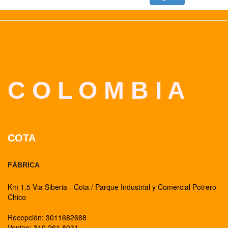
C O L O M B I A
COTA
FÁBRICA
Km 1.5 Via Siberia - Cota / Parque Industrial y Comercial Potrero
Chico
Recepción: 3011682688
Ventas: 310 261 8031