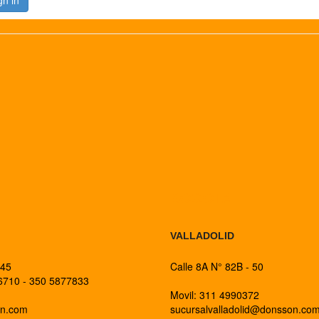
BOGOTA
VALLADOLID
 45
Calle 8A N° 82B - 50
26710 - 350 5877833
Movil: 311 4990372
on.com
sucursalvalladolid@donsson.co