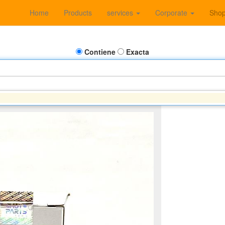
Home
Products
services
Corporate
Sho
Contiene
Exacta
IC, TRACKER