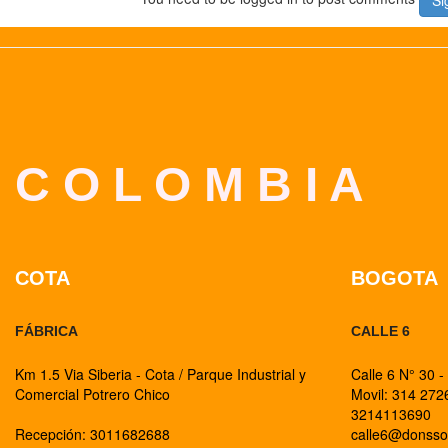
C O L O M B I A
COTA
BOGOTA
FÁBRICA
CALLE 6
Km 1.5 Via Siberia - Cota / Parque Industrial y
Calle 6 N° 30 -
Comercial Potrero Chico
Movil: 314 27
3214113690
Recepción: 3011682688
calle6@donss