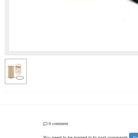
0 comment
You need to be logged in to post comments
Si