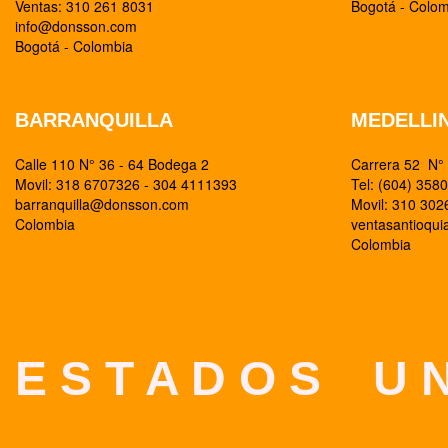
Ventas: 310 261 8031
Bogotá - Colo
info@donsson.com
Bogotá - Colombia
BARRANQUILLA
MEDELLI
Calle 110 N° 36 - 64 Bodega 2
Carrera 52 N° 
Movil: 318 6707326 - 304 4111393
Tel: (604) 358
barranquilla@donsson.com
Movil: 310 30
Colombia
ventasantioqu
Colombia
E S T A D O S U N