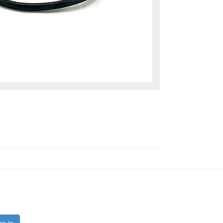
gn in