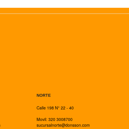
BOGOTA
NORTE
Calle 198 N° 22 - 40
Movil: 320 3008700
m
sucursalnorte@donsson.com