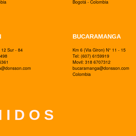
mbia
Bogotá - Colombia
N
BUCARAMANGA
12 Sur - 84
Km 6 (Via Giron) N° 11 - 15
0498
Tel: (607) 6159919
26361
Movil: 318 6707312
ia@donsson.com
bucaramanga@donsson.com
Colombia
 I D O S