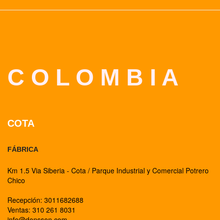
C O L O M B I A
COTA
FÁBRICA
Km 1.5 Via Siberia - Cota / Parque Industrial y Comercial Potrero
Chico
Recepción: 3011682688
Ventas: 310 261 8031
info@donsson.com