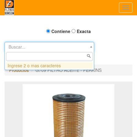
Toggl
navig
Contiene
Exacta
Buscar...
Ingrese 2 o mas caracteres
Productos
G709 FILTRO ACEITE - PERKINS