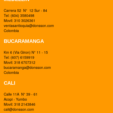
Carrera 52 N° 12 Sur - 84
Tel: (604) 3580498
Movil: 310 3026361
ventasantioquia@donsson.com
Colombia
BUCARAMANGA
Km 6 (Via Giron) N° 11 - 15
Tel: (607) 6159919
Movil: 318 6707312
bucaramanga@donsson.com
Colombia
CALI
Calle 11A N° 39 - 61
Acopi - Yumbo
Movil: 318 2143846
cali@donsson.com