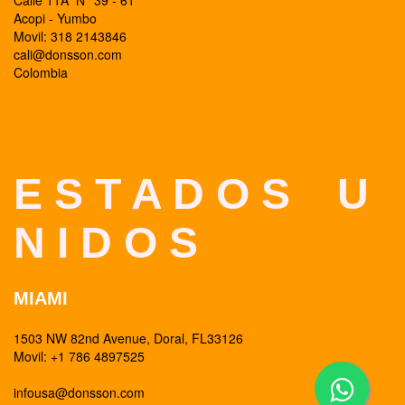
Calle 11A N° 39 - 61
Acopi - Yumbo
Movil: 318 2143846
cali@donsson.com
Colombia
E S T A D O S U
N I D O S
MIAMI
1503 NW 82nd Avenue, Doral, FL33126
Movil: +1 786 4897525
infousa@donsson.com