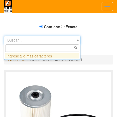
Toggl
navig
Contiene
Exacta
Buscar...
Ingrese 2 o mas caracteres
Productos
G627 FILTRO ACEITE - ISUZU