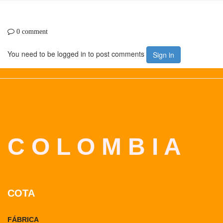
0 comment
You need to be logged in to post comments
Sign in
C O L O M B I A
COTA
FÁBRICA