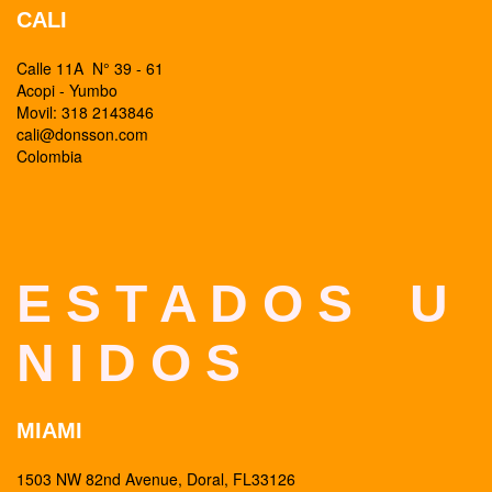
CALI
Calle 11A N° 39 - 61
Acopi - Yumbo
Movil: 318 2143846
cali@donsson.com
Colombia
E S T A D O S U
N I D O S
MIAMI
1503 NW 82nd Avenue, Doral, FL33126