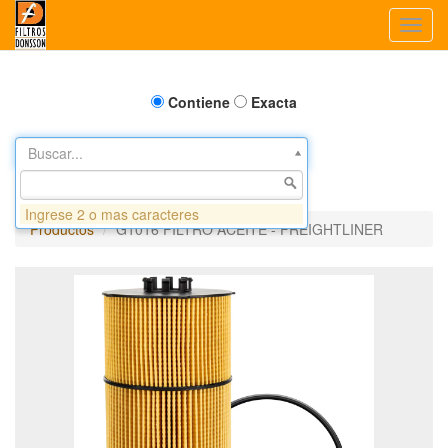
Toggl
navig
Contiene
Exacta
Buscar...
Ingrese 2 o mas caracteres
Productos
G1016 FILTRO ACEITE - FREIGHTLINER