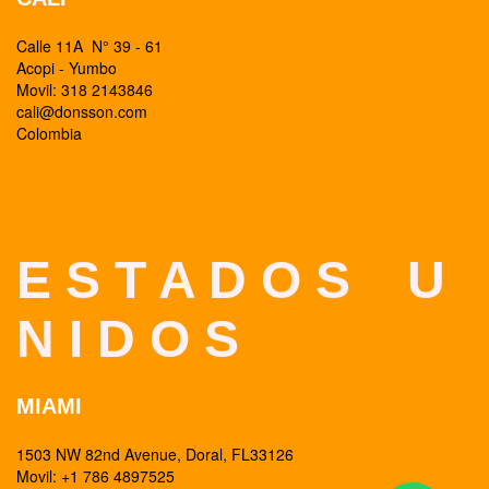
Calle 11A N° 39 - 61
Acopi - Yumbo
Movil: 318 2143846
cali@donsson.com
Colombia
E S T A D O S U
N I D O S
MIAMI
1503 NW 82nd Avenue, Doral, FL33126
Movil: +1 786 4897525