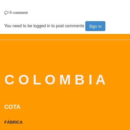
0 comment
You need to be logged in to post comments
Sign in
C O L O M B I A
COTA
FÁBRICA