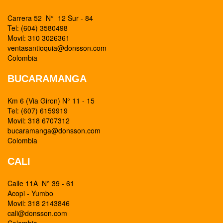
Carrera 52 N° 12 Sur - 84
Tel: (604) 3580498
Movil: 310 3026361
ventasantioquia@donsson.com
Colombia
BUCARAMANGA
Km 6 (Via Giron) N° 11 - 15
Tel: (607) 6159919
Movil: 318 6707312
bucaramanga@donsson.com
Colombia
CALI
Calle 11A N° 39 - 61
Acopi - Yumbo
Movil: 318 2143846
cali@donsson.com