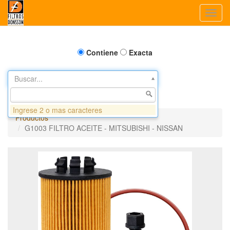
Toggl
navig
Contiene
Exacta
Buscar...
Ingrese 2 o mas caracteres
Productos
G1003 FILTRO ACEITE - MITSUBISHI - NISSAN