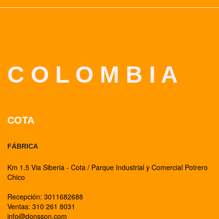
C O L O M B I A
COTA
FÁBRICA
Km 1.5 Via Siberia - Cota / Parque Industrial y Comercial Potrero
Chico
Recepción: 3011682688
Ventas: 310 261 8031
info@donsson.com