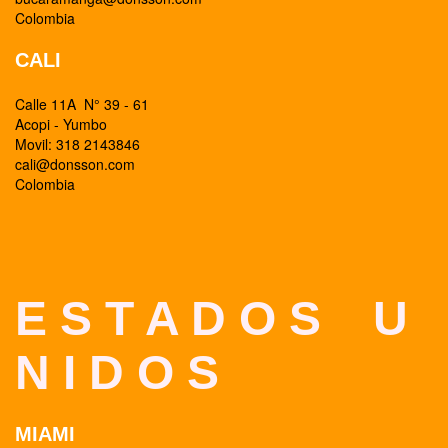
Colombia
CALI
Calle 11A N° 39 - 61
Acopi - Yumbo
Movil: 318 2143846
cali@donsson.com
Colombia
E S T A D O S U
N I D O S
MIAMI