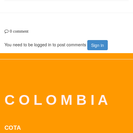
0 comment
You need to be logged in to post comments
Sign in
C O L O M B I A
COTA