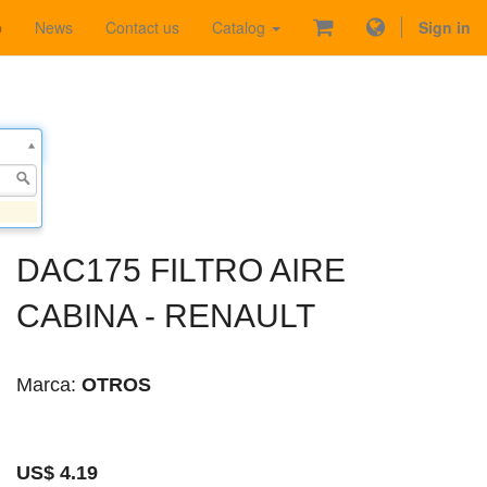
p
News
Contact us
Catalog
Sign in
DAC175 FILTRO AIRE
CABINA - RENAULT
Marca:
OTROS
US$
4.19