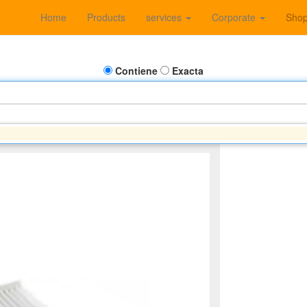
Home
Products
services
Corporate
Sho
Contiene
Exacta