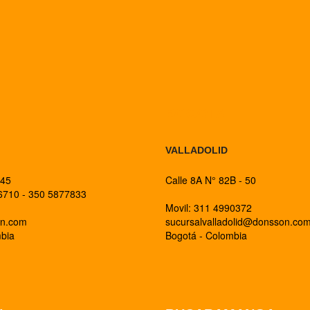
BOGOTA
VALLADOLID
 45
Calle 8A N° 82B - 50
26710 - 350 5877833
Movil: 311 4990372
on.com
sucursalvalladolid@donsson.co
mbia
Bogotá - Colombia