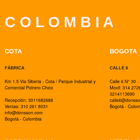
C O L O M B I A
COTA
BOGOTA
FÁBRICA
CALLE 6
Km 1.5 Via Siberia - Cota / Parque Industrial y
Calle 6 N° 30 -
Comercial Potrero Chico
Movil: 314 27
3214113690
Recepción: 3011682688
calle6@donss
Ventas: 310 261 8031
Bogotá - Colo
info@donsson.com
Bogotá - Colombia