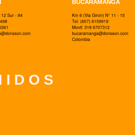
N
BUCARAMANGA
12 Sur - 84
Km 6 (Via Giron) N° 11 - 15
0498
Tel: (607) 6159919
26361
Movil: 318 6707312
ia@donsson.com
bucaramanga@donsson.com
Colombia
 I D O S