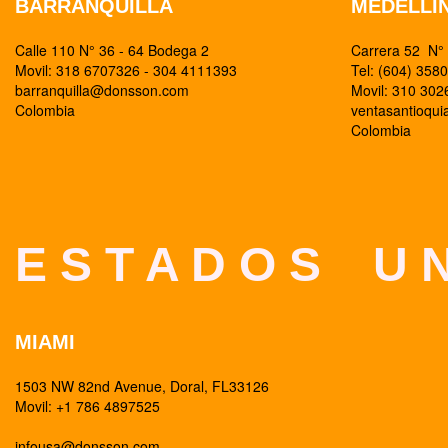
BARRANQUILLA
MEDELLI
Calle 110 N° 36 - 64 Bodega 2
Carrera 52 N° 
Movil: 318 6707326 - 304 4111393
Tel: (604) 358
barranquilla@donsson.com
Movil: 310 30
Colombia
ventasantioqu
Colombia
E S T A D O S U N
MIAMI
1503 NW 82nd Avenue, Doral, FL33126
Movil: +1 786 4897525
infousa@donsson.com