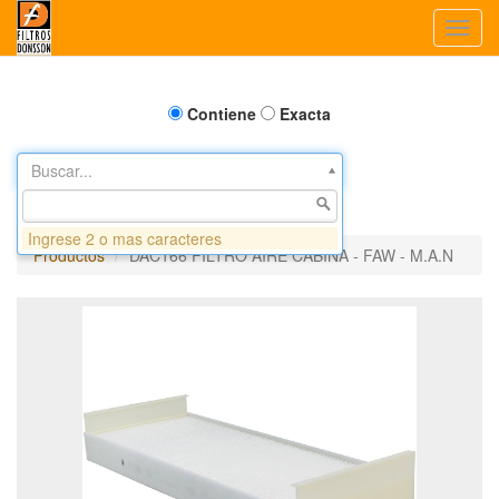
Toggl
navig
Contiene
Exacta
Buscar...
Ingrese 2 o mas caracteres
Productos
DAC166 FILTRO AIRE CABINA - FAW - M.A.N