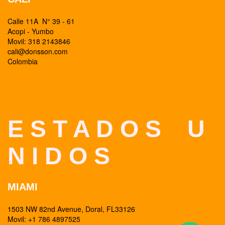
Calle 11A N° 39 - 61
Acopi - Yumbo
Movil: 318 2143846
cali@donsson.com
Colombia
E S T A D O S U
N I D O S
MIAMI
1503 NW 82nd Avenue, Doral, FL33126
Movil: +1 786 4897525