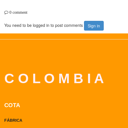
0 comment
You need to be logged in to post comments
Sign in
C O L O M B I A
COTA
FÁBRICA