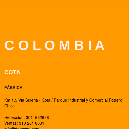
C O L O M B I A
COTA
FÁBRICA
Km 1.5 Via Siberia - Cota / Parque Industrial y Comercial Potrero
Chico
Recepción: 3011682688
Ventas: 310 261 8031
info@donsson.com