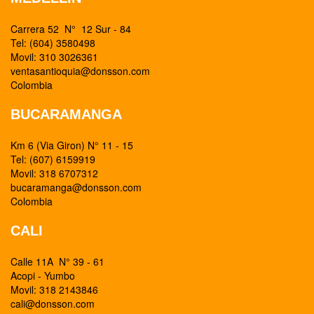
Carrera 52 N° 12 Sur - 84
Tel: (604) 3580498
Movil: 310 3026361
ventasantioquia@donsson.com
Colombia
BUCARAMANGA
Km 6 (Via Giron) N° 11 - 15
Tel: (607) 6159919
Movil: 318 6707312
bucaramanga@donsson.com
Colombia
CALI
Calle 11A N° 39 - 61
Acopi - Yumbo
Movil: 318 2143846
cali@donsson.com