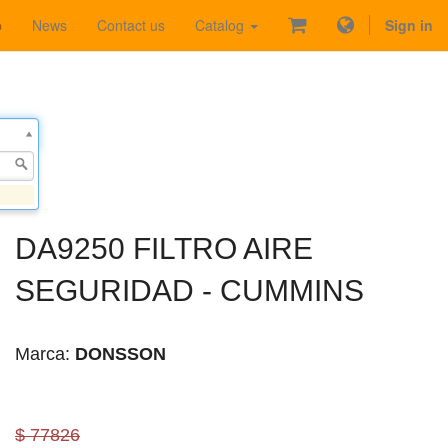
p
News
Contact us
Catalog
Sign in
DA9250 FILTRO AIRE
SEGURIDAD - CUMMINS
Marca:
DONSSON
$ 77826