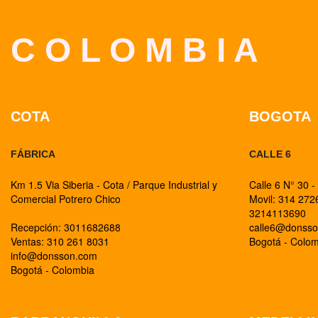
C O L O M B I A
COTA
BOGOTA
FÁBRICA
CALLE 6
Km 1.5 Via Siberia - Cota / Parque Industrial y
Calle 6 N° 30 -
Comercial Potrero Chico
Movil: 314 27
3214113690
Recepción: 3011682688
calle6@donss
Ventas: 310 261 8031
Bogotá - Colo
info@donsson.com
Bogotá - Colombia