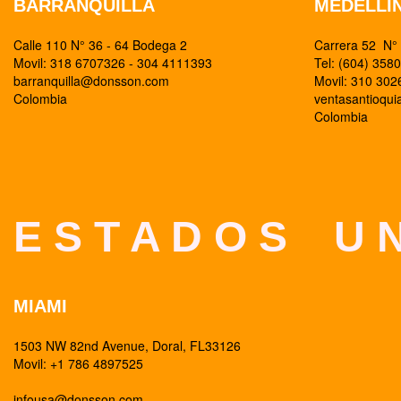
BARRANQUILLA
MEDELLI
Calle 110 N° 36 - 64 Bodega 2
Carrera 52 N° 
Movil: 318 6707326 - 304 4111393
Tel: (604) 358
barranquilla@donsson.com
Movil: 310 30
Colombia
ventasantioqu
Colombia
E S T A D O S U N
MIAMI
1503 NW 82nd Avenue, Doral, FL33126
Movil: +1 786 4897525
infousa@donsson.com