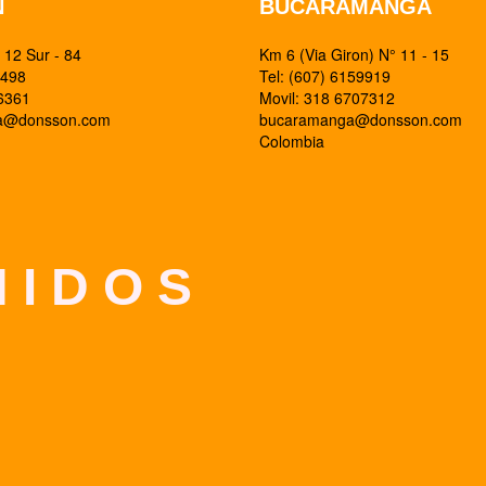
N
BUCARAMANGA
12 Sur - 84
Km 6 (Via Giron) N° 11 - 15
0498
Tel: (607) 6159919
26361
Movil: 318 6707312
ia@donsson.com
bucaramanga@donsson.com
Colombia
 I D O S