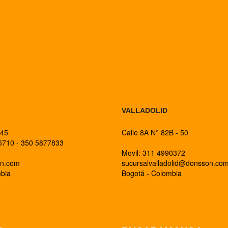
BOGOTA
VALLADOLID
 45
Calle 8A N° 82B - 50
26710 - 350 5877833
Movil: 311 4990372
on.com
sucursalvalladolid@donsson.co
mbia
Bogotá - Colombia