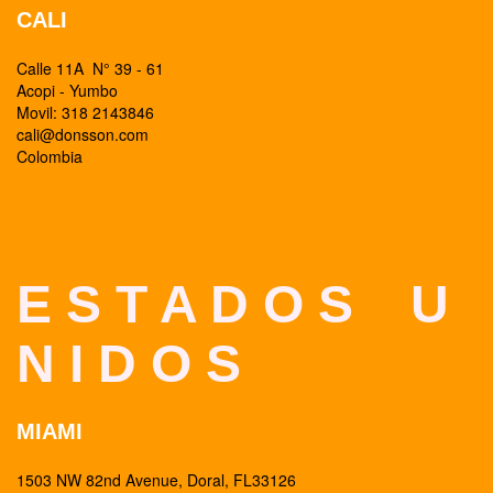
CALI
Calle 11A N° 39 - 61
Acopi - Yumbo
Movil: 318 2143846
cali@donsson.com
Colombia
E S T A D O S U
N I D O S
MIAMI
1503 NW 82nd Avenue, Doral, FL33126