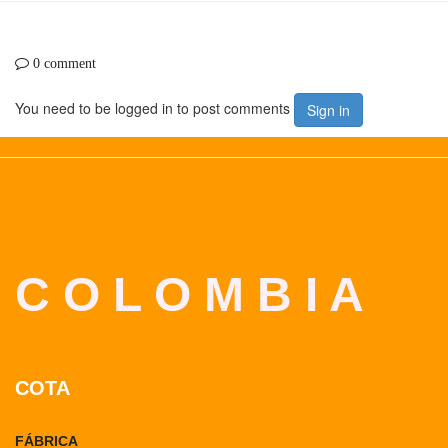
0 comment
You need to be logged in to post comments
Sign in
C O L O M B I A
COTA
FÁBRICA