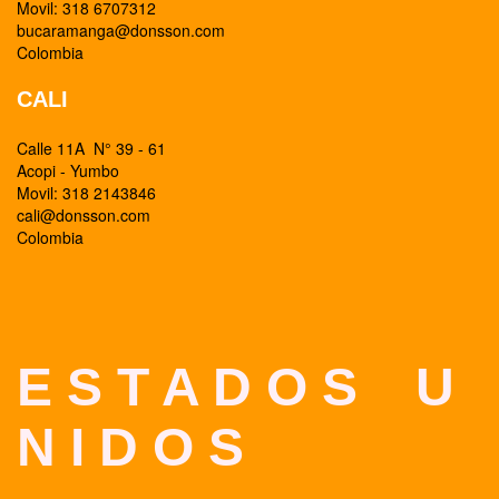
Movil: 318 6707312
bucaramanga@donsson.com
Colombia
CALI
Calle 11A N° 39 - 61
Acopi - Yumbo
Movil: 318 2143846
cali@donsson.com
Colombia
E S T A D O S U
N I D O S