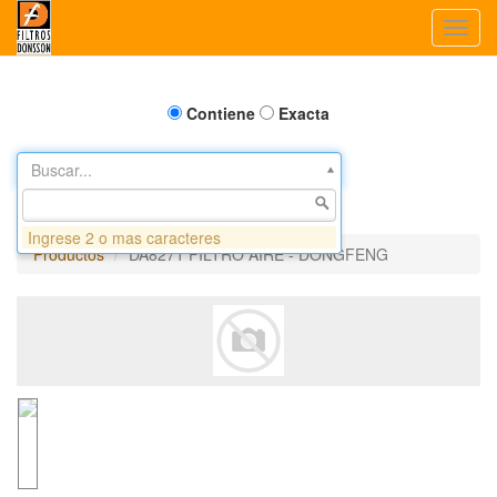
Toggl
navig
Contiene
Exacta
Buscar...
Ingrese 2 o mas caracteres
Productos
DA8271 FILTRO AIRE - DONGFENG