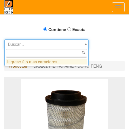
Toggl
navig
Contiene
Exacta
Buscar...
Ingrese 2 o mas caracteres
Productos
DA8262 FILTRO AIRE - DONG FENG