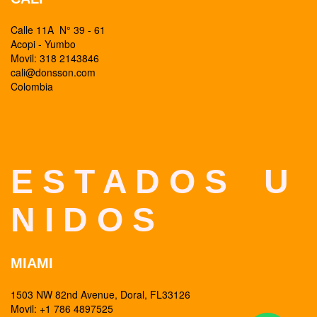
Calle 11A N° 39 - 61
Acopi - Yumbo
Movil: 318 2143846
cali@donsson.com
Colombia
E S T A D O S U
N I D O S
MIAMI
1503 NW 82nd Avenue, Doral, FL33126
Movil: +1 786 4897525