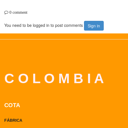
0 comment
You need to be logged in to post comments
Sign in
C O L O M B I A
COTA
FÁBRICA