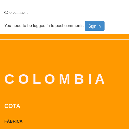
0 comment
You need to be logged in to post comments
Sign in
C O L O M B I A
COTA
FÁBRICA