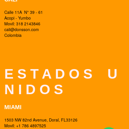
Calle 11A N° 39 - 61
Acopi - Yumbo
Movil: 318 2143846
cali@donsson.com
Colombia
E S T A D O S U
N I D O S
MIAMI
1503 NW 82nd Avenue, Doral, FL33126
Movil: +1 786 4897525