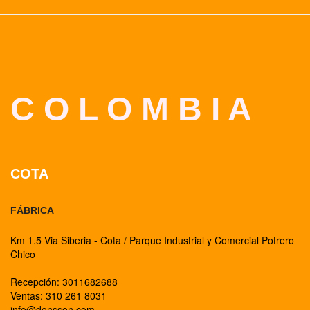
C O L O M B I A
COTA
FÁBRICA
Km 1.5 Via Siberia - Cota / Parque Industrial y Comercial Potrero
Chico
Recepción: 3011682688
Ventas: 310 261 8031
info@donsson.com