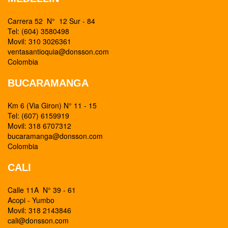
Carrera 52 N° 12 Sur - 84
Tel: (604) 3580498
Movil: 310 3026361
ventasantioquia@donsson.com
Colombia
BUCARAMANGA
Km 6 (Via Giron) N° 11 - 15
Tel: (607) 6159919
Movil: 318 6707312
bucaramanga@donsson.com
Colombia
CALI
Calle 11A N° 39 - 61
Acopi - Yumbo
Movil: 318 2143846
cali@donsson.com