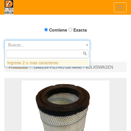
Toggl
navig
Contiene
Exacta
Buscar...
Ingrese 2 o mas caracteres
Productos
DA8239 FILTRO DE AIRE - VOLKSWAGEN