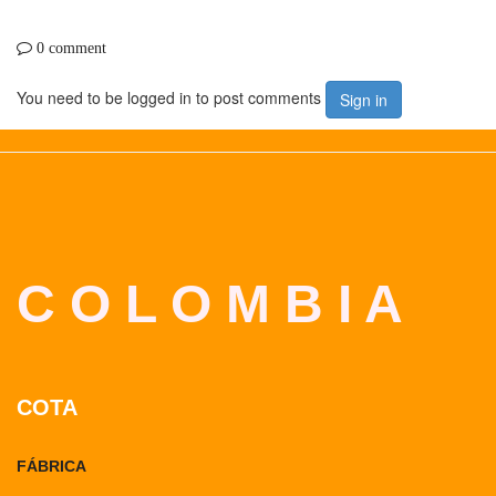
0 comment
You need to be logged in to post comments
Sign in
C O L O M B I A
COTA
FÁBRICA