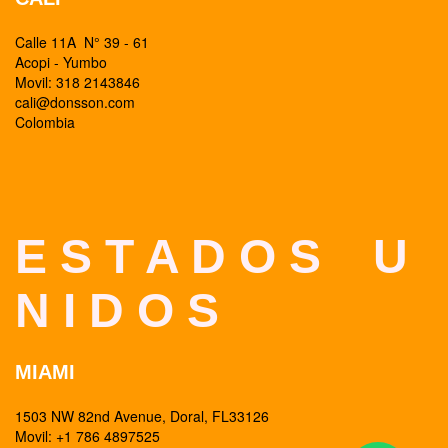
Calle 11A N° 39 - 61
Acopi - Yumbo
Movil: 318 2143846
cali@donsson.com
Colombia
E S T A D O S U
N I D O S
MIAMI
1503 NW 82nd Avenue, Doral, FL33126
Movil: +1 786 4897525