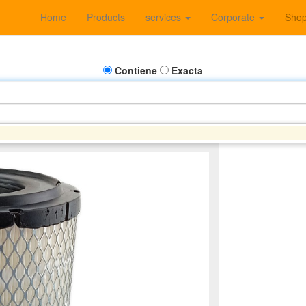
Home
Products
services
Corporate
Sho
Contiene
Exacta