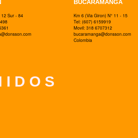
N
BUCARAMANGA
12 Sur - 84
Km 6 (Via Giron) N° 11 - 15
0498
Tel: (607) 6159919
26361
Movil: 318 6707312
ia@donsson.com
bucaramanga@donsson.com
Colombia
 I D O S