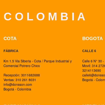
C O L O M B I A
COTA
BOGOTA
FÁBRICA
CALLE 6
Km 1.5 Via Siberia - Cota / Parque Industrial y
Calle 6 N° 30 -
Comercial Potrero Chico
Movil: 314 27
3214113690
Recepción: 3011682688
calle6@donss
Ventas: 310 261 8031
Bogotá - Colo
info@donsson.com
Bogotá - Colombia