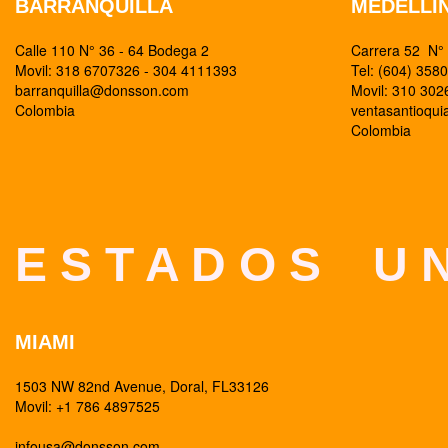
BARRANQUILLA
MEDELLI
Calle 110 N° 36 - 64 Bodega 2
Carrera 52 N° 
Movil: 318 6707326 - 304 4111393
Tel: (604) 358
barranquilla@donsson.com
Movil: 310 30
Colombia
ventasantioqu
Colombia
E S T A D O S U N
MIAMI
1503 NW 82nd Avenue, Doral, FL33126
Movil: +1 786 4897525
infousa@donsson.com