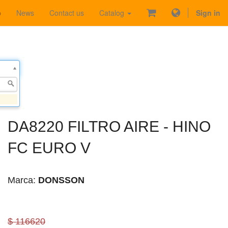
p
News
Contact us
Catalog
Sign in
DA8220 FILTRO AIRE - HINO
FC EURO V
Marca:
DONSSON
$ 116620