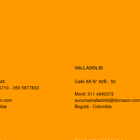
BOGOTA
VALLADOLID
 45
Calle 8A N° 82B - 50
26710 - 350 5877833
Movil: 311 4990372
on.com
sucursalvalladolid@donsson.co
mbia
Bogotá - Colombia