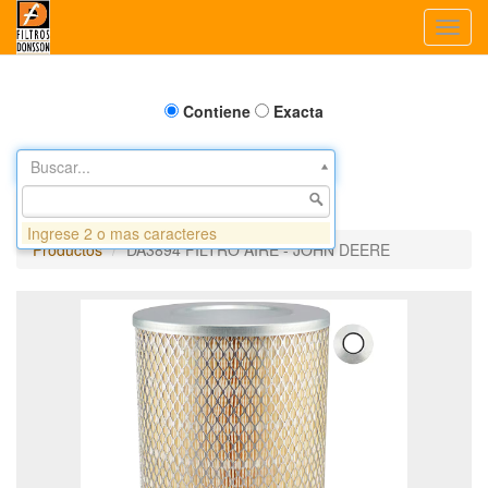
Toggl
navig
Contiene
Exacta
Buscar...
Ingrese 2 o mas caracteres
Productos
DA3894 FILTRO AIRE - JOHN DEERE