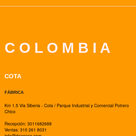
C O L O M B I A
COTA
FÁBRICA
Km 1.5 Via Siberia - Cota / Parque Industrial y Comercial Potrero
Chico
Recepción: 3011682688
Ventas: 310 261 8031
info@donsson.com