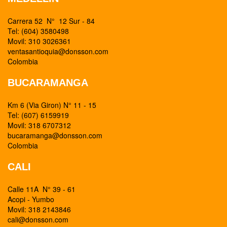
Carrera 52 N° 12 Sur - 84
Tel: (604) 3580498
Movil: 310 3026361
ventasantioquia@donsson.com
Colombia
BUCARAMANGA
Km 6 (Via Giron) N° 11 - 15
Tel: (607) 6159919
Movil: 318 6707312
bucaramanga@donsson.com
Colombia
CALI
Calle 11A N° 39 - 61
Acopi - Yumbo
Movil: 318 2143846
cali@donsson.com