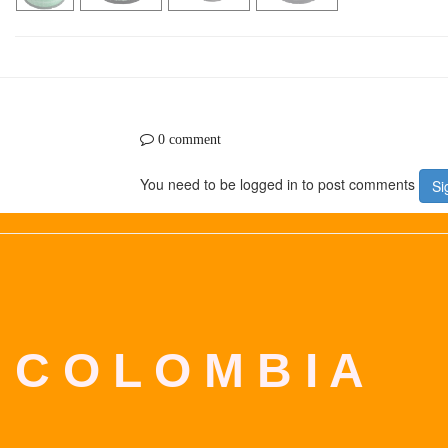
0 comment
You need to be logged in to post comments
Si
C O L O M B I A