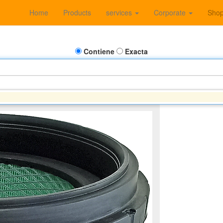
Home
Products
services
Corporate
Sho
Contiene
Exacta
600i