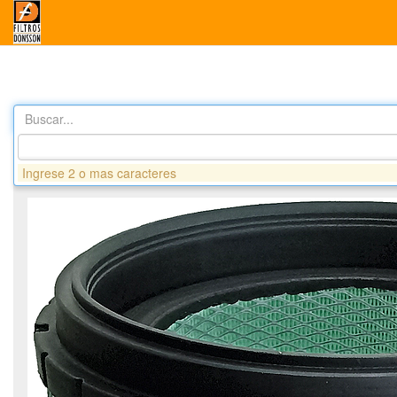
Buscar...
Productos
DA2982UHE FILTRO AIRE ALTA EFICIENCIA- IHC7
Ingrese 2 o mas caracteres