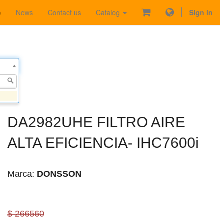
p
News
Contact us
Catalog
Sign in
DA2982UHE FILTRO AIRE
ALTA EFICIENCIA- IHC7600i
Marca:
DONSSON
$ 266560