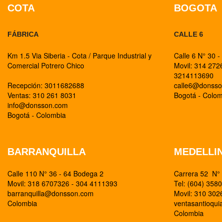
COTA
BOGOTA
FÁBRICA
CALLE 6
Km 1.5 Via Siberia - Cota / Parque Industrial y
Calle 6 N° 30 -
Comercial Potrero Chico
Movil: 314 27
3214113690
Recepción: 3011682688
calle6@donss
Ventas: 310 261 8031
Bogotá - Colo
info@donsson.com
Bogotá - Colombia
BARRANQUILLA
MEDELLI
Calle 110 N° 36 - 64 Bodega 2
Carrera 52 N° 
Movil: 318 6707326 - 304 4111393
Tel: (604) 358
barranquilla@donsson.com
Movil: 310 30
Colombia
ventasantioqu
Colombia