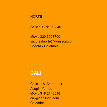
BOGOTA
NORTE
Calle 198 N° 22 - 40
Movil: 320 3008700
m
sucursalnorte@donsson.com
Bogotá - Colombia
CALI
Calle 11A N° 39 - 61
Acopi - Yumbo
Movil: 318 2143846
cali@donsson.com
Colombia