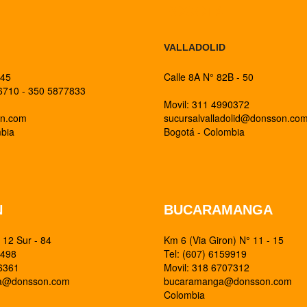
BOGOTA
VALLADOLID
 45
Calle 8A N° 82B - 50
26710 - 350 5877833
Movil: 311 4990372
on.com
sucursalvalladolid@donsson.co
mbia
Bogotá - Colombia
N
BUCARAMANGA
12 Sur - 84
Km 6 (Via Giron) N° 11 - 15
0498
Tel: (607) 6159919
26361
Movil: 318 6707312
ia@donsson.com
bucaramanga@donsson.com
Colombia