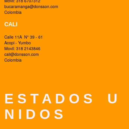
Movil: 318 6707312
bucaramanga@donsson.com
Colombia
CALI
Calle 11A N° 39 - 61
Acopi - Yumbo
Movil: 318 2143846
cali@donsson.com
Colombia
E S T A D O S U
N I D O S