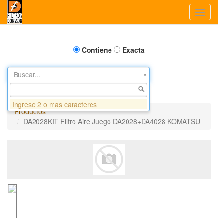
Toggl
navig
Contiene
Exacta
Buscar...
Ingrese 2 o mas caracteres
Productos
DA2028KIT Filtro Aire Juego DA2028+DA4028 KOMATSU